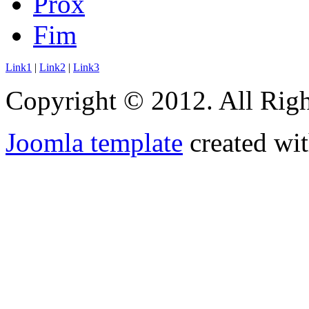
Próx
Fim
Link1
|
Link2
|
Link3
Copyright © 2012. All Righ
Joomla template
created wit