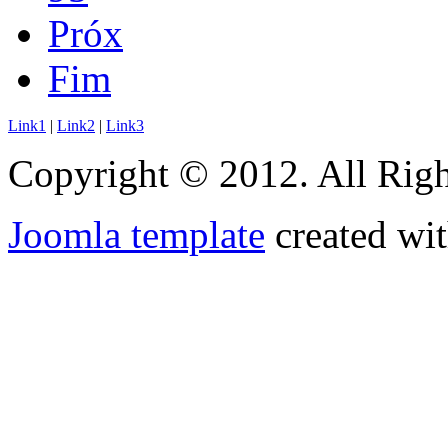
Próx
Fim
Link1
|
Link2
|
Link3
Copyright © 2012. All Righ
Joomla template
created wit