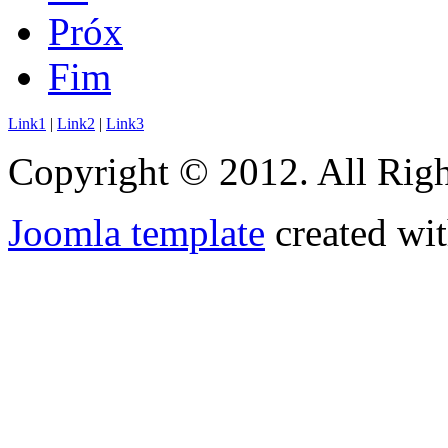
Próx
Fim
Link1
|
Link2
|
Link3
Copyright © 2012. All Righ
Joomla template
created wit